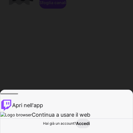
Sfoglia canali
Apri nell'app
Continua a usare il web
Accedi
Hai già un account?
Base
Sfoglia
Attività
Profilo