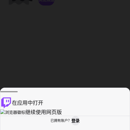
在应用中打开
继续使用网页版
登录
已拥有账户？
主页
浏览
活动纪录
个人资料