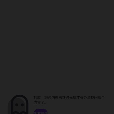
抱歉。您恐怕得搭乘时光机才有办法找回那个
内容了。
浏览频道