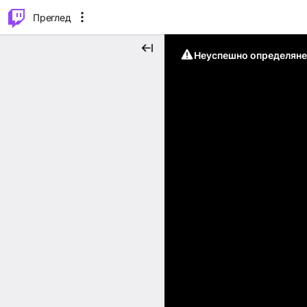
м...
⌥
P
Преглед
Неуспешно определяне