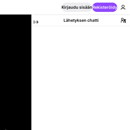
Kirjaudu sisään
Rekisteröidy
Lähetyksen chatti