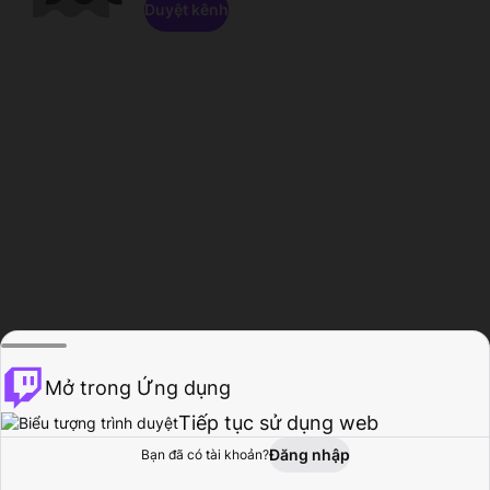
Duyệt kênh
Mở trong Ứng dụng
Tiếp tục sử dụng web
Đăng nhập
Bạn đã có tài khoản?
Trang chủ
Duyệt
Hoạt động
Hồ sơ