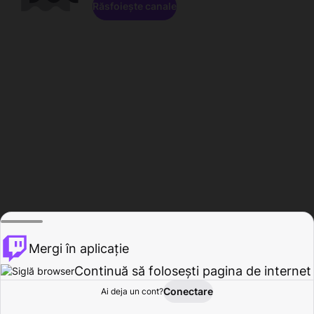
Răsfoiește canale
Mergi în aplicație
Continuă să folosești pagina de internet
Conectare
Ai deja un cont?
Acasă
Răsfoire
Activitate
Profil