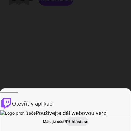
Otevřít v aplikaci
Používejte dál webovou verzi
Přihlásit se
Máte již účet?
Domů
Procházet
Aktivita
Profil