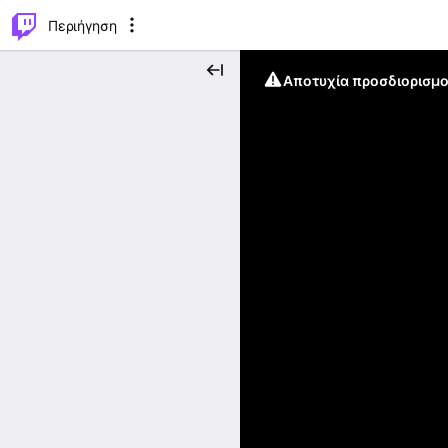
..
⌥
P
Περιήγηση
Αποτυχία προσδιορισμο