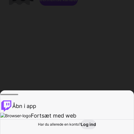
Åbn i app
Fortsæt med web
Log ind
Har du allerede en konto?
Hjem
Gennemse
Aktivitet
Profil