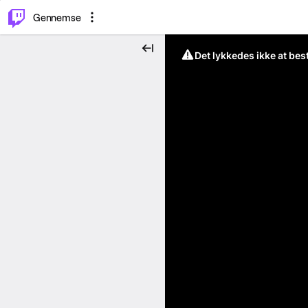
⌥
P
Gennemse
Det lykkedes ikke at be