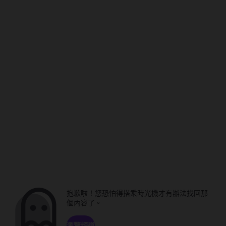
抱歉啦！您恐怕得搭乘時光機才有辦法找回那
個內容了。
瀏覽頻道