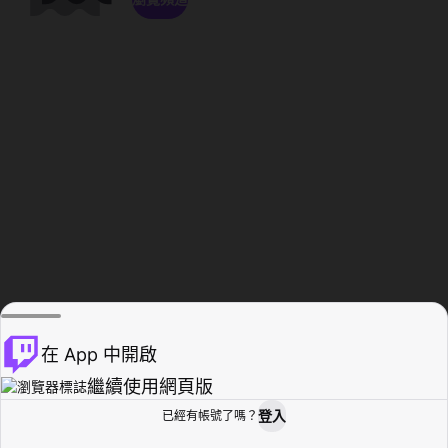
在 App 中開啟
繼續使用網頁版
登入
已經有帳號了嗎？
創作者基地
瀏覽
活動紀錄
個人檔案