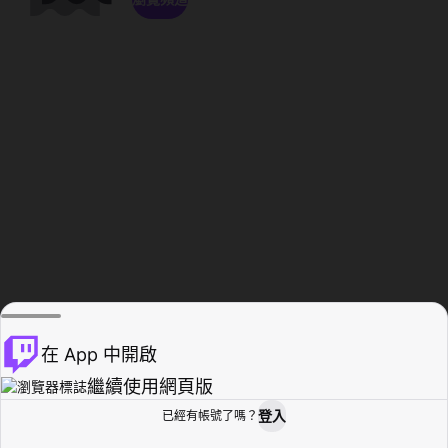
在 App 中開啟
繼續使用網頁版
登入
已經有帳號了嗎？
創作者基地
瀏覽
活動紀錄
個人檔案