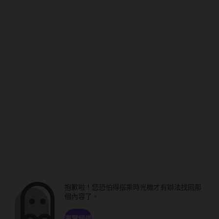
抱歉啦！您恐怕得搭乘時光機才有辦法找回那
個內容了。
瀏覽頻道