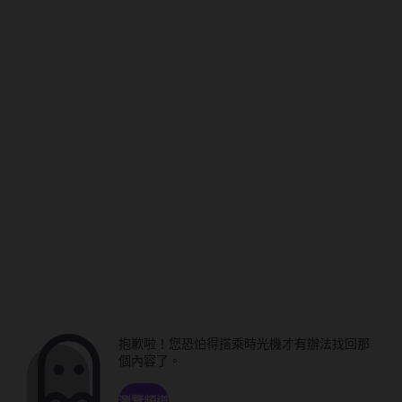
抱歉啦！您恐怕得搭乘時光機才有辦法找回那
個內容了。
瀏覽頻道