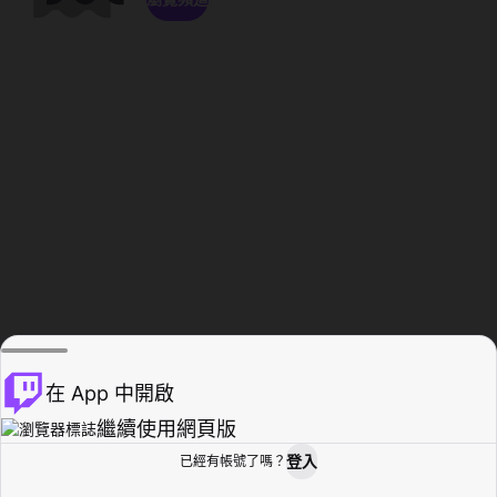
在 App 中開啟
繼續使用網頁版
登入
已經有帳號了嗎？
創作者基地
瀏覽
活動紀錄
個人檔案