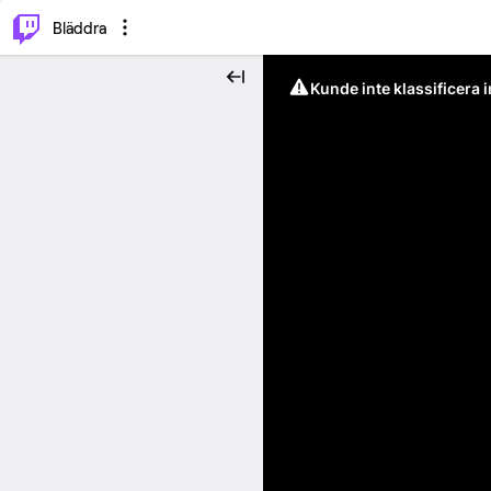
⌥
P
Bläddra
Kunde inte klassificera 