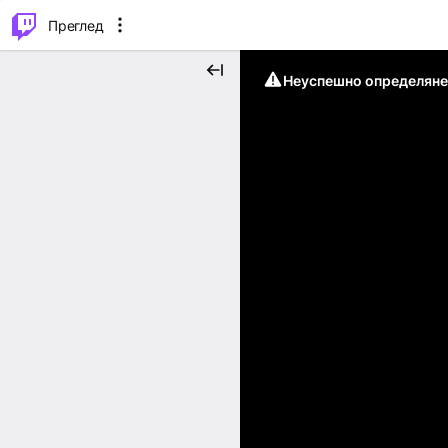
м...
⌥
P
Преглед
Неуспешно определяне