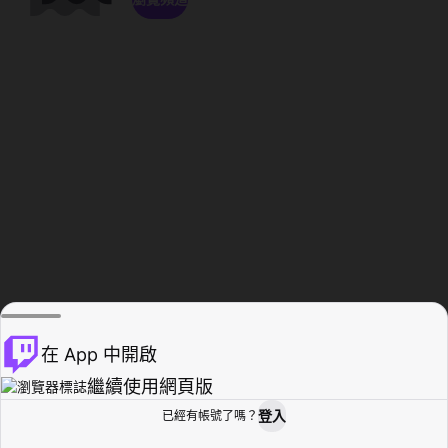
在 App 中開啟
繼續使用網頁版
登入
已經有帳號了嗎？
創作者基地
瀏覽
活動紀錄
個人檔案