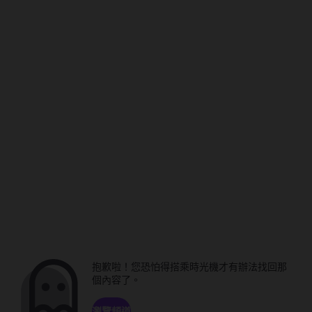
抱歉啦！您恐怕得搭乘時光機才有辦法找回那
個內容了。
瀏覽頻道