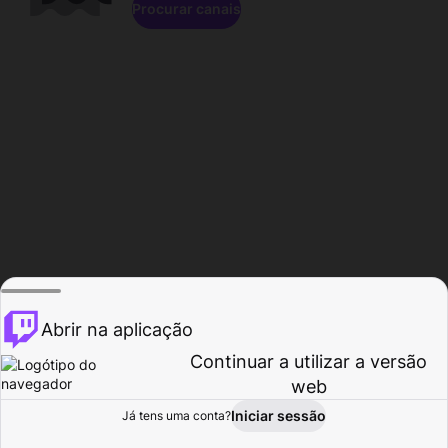
Procurar canais
Abrir na aplicação
Continuar a utilizar a versão
web
Iniciar sessão
Já tens uma conta?
Página inicial
Procurar
Atividade
Perfil