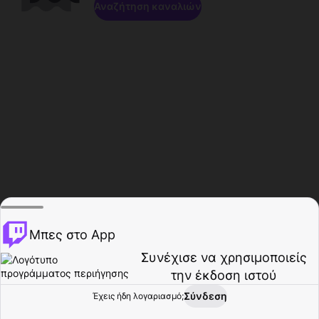
Αναζήτηση καναλιών
Μπες στο App
Συνέχισε να χρησιμοποιείς
την έκδοση ιστού
Σύνδεση
Έχεις ήδη λογαριασμό;
Αρχική σελίδα
Περιήγηση
Δραστηριότητα
Προφίλ