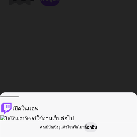
เปิดในแอพ
ใช้งานเว็บต่อไป
ล็อกอิน
คุณมีบัญชีอยู่แล้วใช่หรือไม่?
หน้าแรก
เรียกดู
กิจกรรม
โปรไฟล์