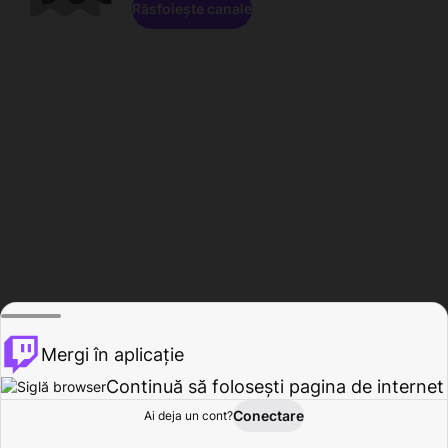
Răsfoiește canale
Mergi în aplicație
Continuă să folosești pagina de internet
Conectare
Ai deja un cont?
Acasă
Răsfoire
Activitate
Profil