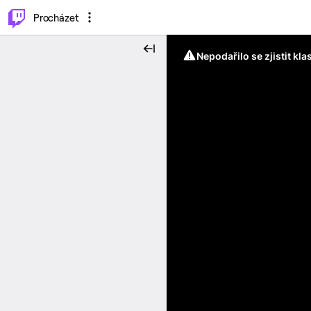
..
⌥
P
Procházet
Nepodařilo se zjistit kla