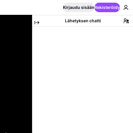
Kirjaudu sisään
Rekisteröidy
Lähetyksen chatti