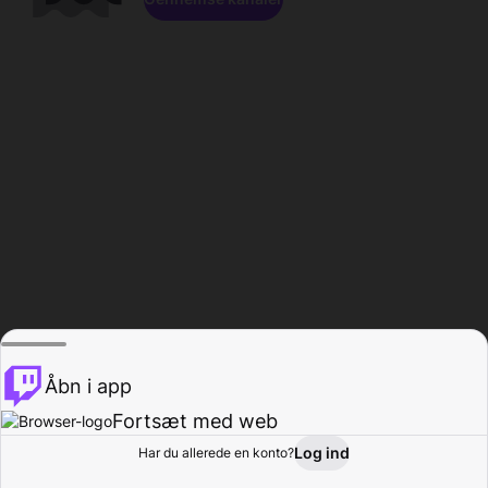
Åbn i app
Fortsæt med web
Log ind
Har du allerede en konto?
Hjem
Gennemse
Aktivitet
Profil