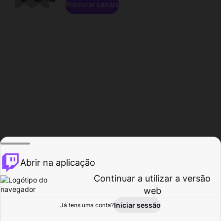
Procurar canais
Abrir na aplicação
Continuar a utilizar a versão
web
Iniciar sessão
Já tens uma conta?
Página inicial
Procurar
Atividade
Perfil