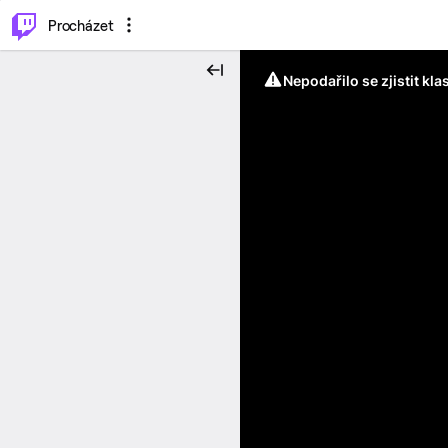
..
⌥
P
Procházet
Nepodařilo se zjistit kla