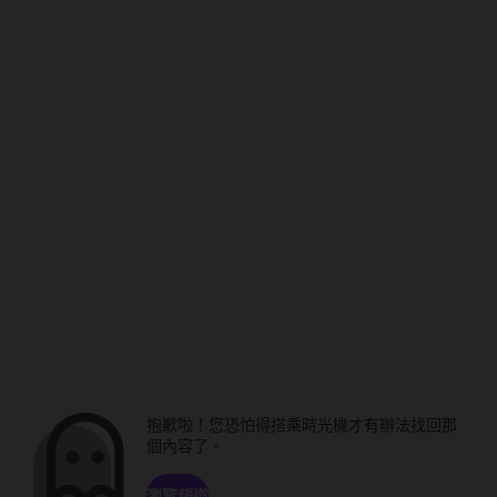
抱歉啦！您恐怕得搭乘時光機才有辦法找回那
個內容了。
瀏覽頻道