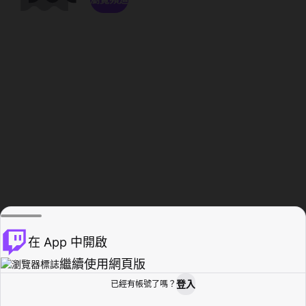
在 App 中開啟
繼續使用網頁版
登入
已經有帳號了嗎？
創作者基地
瀏覽
活動紀錄
個人檔案