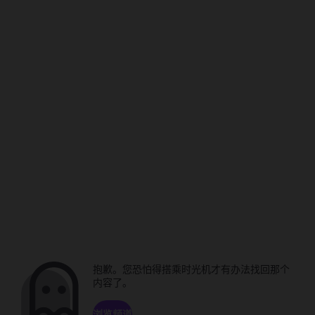
抱歉。您恐怕得搭乘时光机才有办法找回那个
内容了。
浏览频道