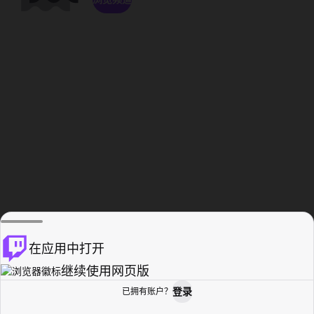
在应用中打开
继续使用网页版
登录
已拥有账户？
主页
浏览
活动纪录
个人资料