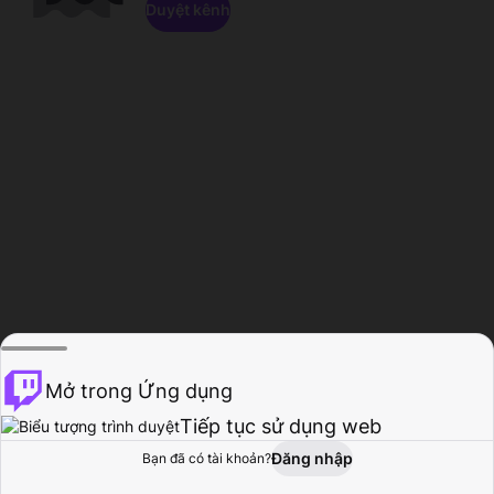
Duyệt kênh
Mở trong Ứng dụng
Tiếp tục sử dụng web
Đăng nhập
Bạn đã có tài khoản?
Trang chủ
Duyệt
Hoạt động
Hồ sơ