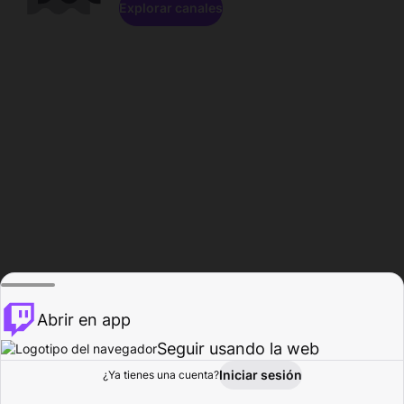
Explorar canales
Abrir en app
Seguir usando la web
Iniciar sesión
Página del
¿Ya tienes una cuenta?
Explorar
Actividad
Perfil
Creador