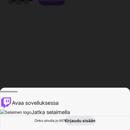
Avaa sovelluksessa
Jatka selaimella
Kirjaudu sisään
Onko sinulla jo tili?
Koti
Selaa
Toiminta
Profiili