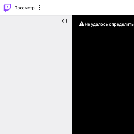
.
⌥
P
Просмотр
Не удалось определит