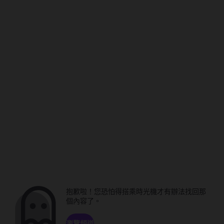
抱歉啦！您恐怕得搭乘時光機才有辦法找回那
個內容了。
瀏覽頻道