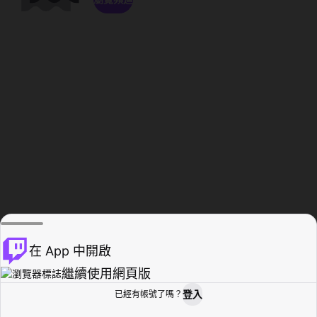
在 App 中開啟
繼續使用網頁版
登入
已經有帳號了嗎？
創作者基地
瀏覽
活動紀錄
個人檔案