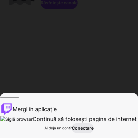
Răsfoiește canale
Mergi în aplicație
Continuă să folosești pagina de internet
Conectare
Ai deja un cont?
Acasă
Răsfoire
Activitate
Profil