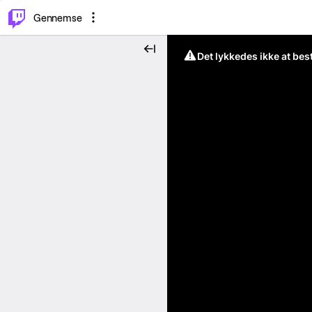
⌥
P
Gennemse
Det lykkedes ikke at be