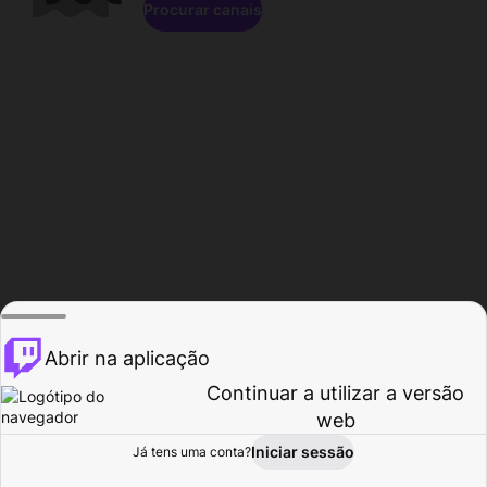
Procurar canais
Abrir na aplicação
Continuar a utilizar a versão
web
Iniciar sessão
Já tens uma conta?
Página inicial
Procurar
Atividade
Perfil