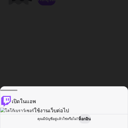
เปิดในแอพ
ใช้งานเว็บต่อไป
ล็อกอิน
คุณมีบัญชีอยู่แล้วใช่หรือไม่?
หน้าแรก
เรียกดู
กิจกรรม
โปรไฟล์