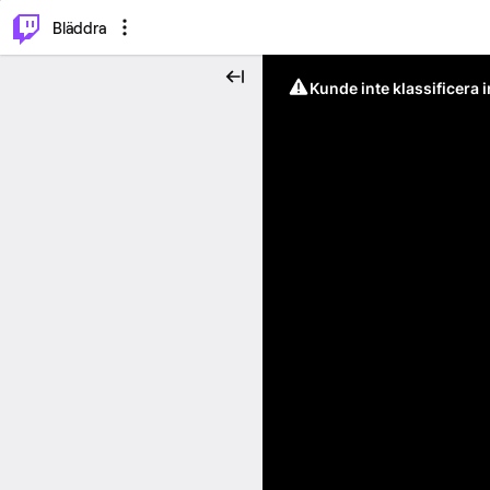
⌥
P
Bläddra
Kunde inte klassificera 