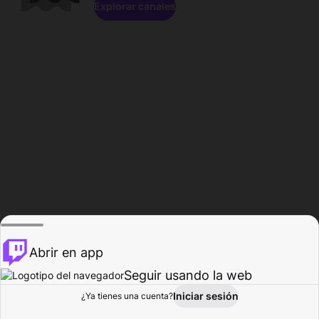
Explorar canales
Abrir en app
Seguir usando la web
Iniciar sesión
Página del
¿Ya tienes una cuenta?
Explorar
Actividad
Perfil
Creador