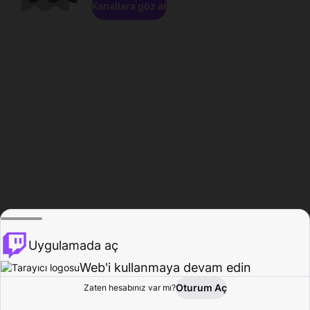
Kanallara göz at
Uygulamada aç
Web'i kullanmaya devam edin
Oturum Aç
Zaten hesabınız var mı?
Ana Sayfa
Gözat
Aktivite
Profil