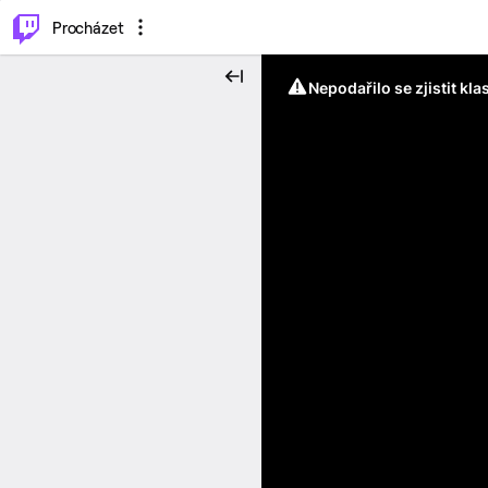
..
⌥
P
Procházet
Nepodařilo se zjistit kla