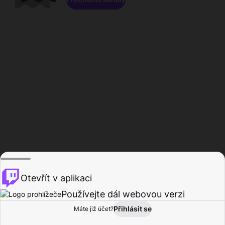
Otevřít v aplikaci
Používejte dál webovou verzi
Přihlásit se
Máte již účet?
Domů
Procházet
Aktivita
Profil