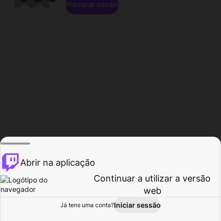
Procurar canais
Abrir na aplicação
Continuar a utilizar a versão
web
Iniciar sessão
Já tens uma conta?
Página inicial
Procurar
Atividade
Perfil