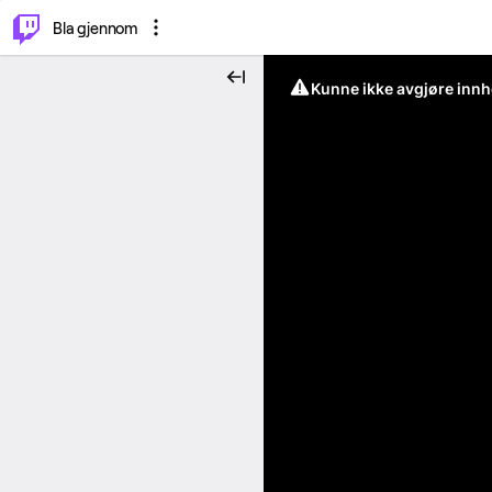
⌥
P
Bla gjennom
Kunne ikke avgjøre innh