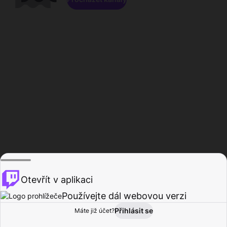
Otevřít v aplikaci
Používejte dál webovou verzi
Přihlásit se
Máte již účet?
Domů
Procházet
Aktivita
Profil