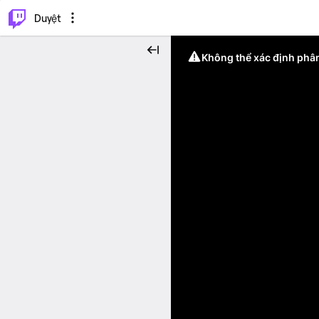
.
⌥
P
Duyệt
Không thể xác định phân