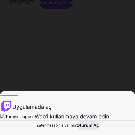
Kanallara göz at
Uygulamada aç
Web'i kullanmaya devam edin
Oturum Aç
Zaten hesabınız var mı?
Ana Sayfa
Gözat
Aktivite
Profil