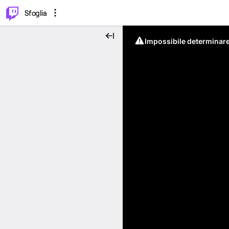
⌥
P
Sfoglia
Impossibile determinare