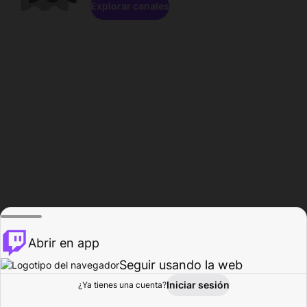
Explorar canales
Abrir en app
Seguir usando la web
Iniciar sesión
Página del
¿Ya tienes una cuenta?
Explorar
Actividad
Perfil
Creador