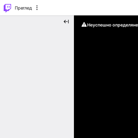
м...
⌥
P
Преглед
Неуспешно определяне