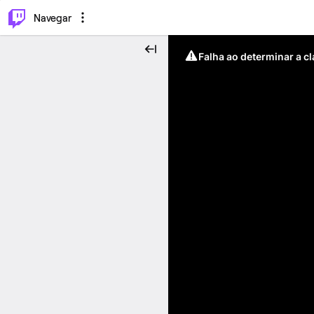
⌥
P
Navegar
Falha ao determinar a c