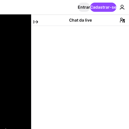
Entrar
Cadastrar-se
Chat da live